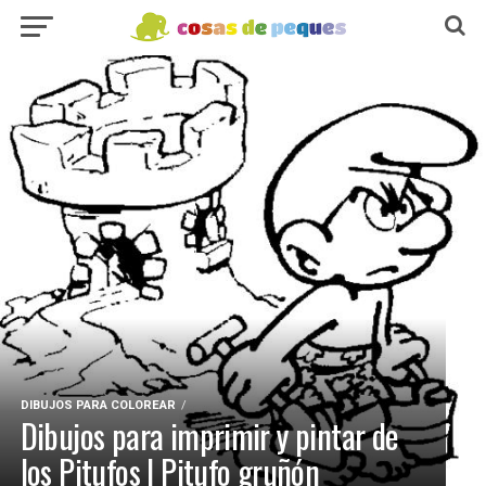
DIBUJOS PARA COLOREAR
Dibujos para imprimir y pintar de
los Pitufos | Pitufo gruñón