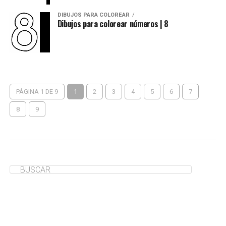
DIBUJOS PARA COLOREAR
Dibujos para colorear números | 8
PÁGINA 1 DE 9
1
2
3
4
5
6
7
8
9