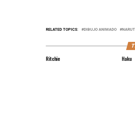
RELATED TOPICS:
DIBUJO ANIMADO
NARU
T
Ritchie
Haku