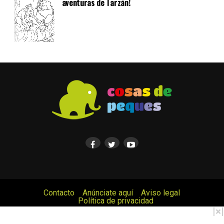
aventuras de Tarzán!
Contacto
Anúnciate aquí
Aviso legal
Política de privacidad
© Cosas de Peques. Todos los derechos reservados.
|
×
|
Copyright © 2017 Cosas de Peques