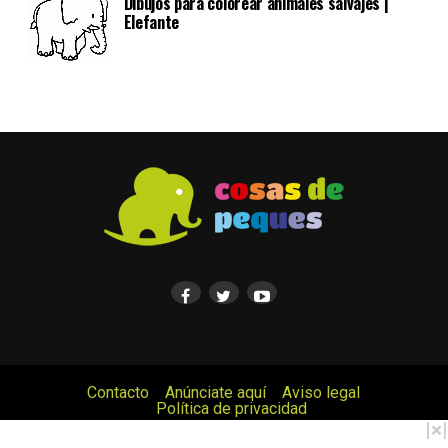
Dibujos para colorear animales salvajes |
Elefante
Contacto
Anúnciate aquí
Aviso legal
Política de privacidad
© Cosas de Peques. Todos los derechos reservados.
|
×
|
Copyright © 2017 Cosas de Peques