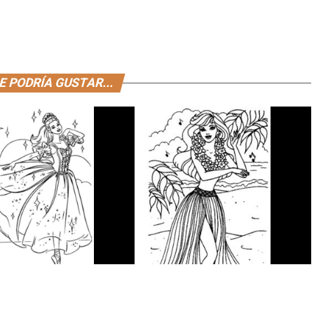
E PODRÍA GUSTAR...
s para colorear de Barbie
Dibujos para colorear de Barbie
na
hawaiana