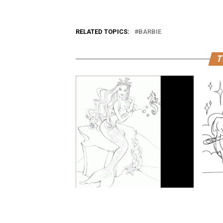
RELATED TOPICS:
BARBIE
T
Dibujo
Dibujos para colorear de Barbie
bailari
sirena