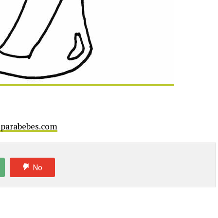
s.parabebes.com
No