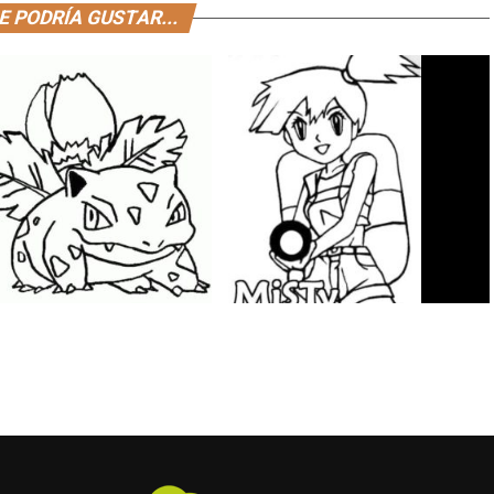
E PODRÍA GUSTAR...
s para colorear de Pokémon |
Dibujos para colorear de Pokémon |
aur
Misty