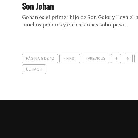
Son Johan
Gohan es el primer hijo de Son Goku y lleva el
muchos poderes y en ocasiones sobrepasa...
PÁGINA 8 DE 12
« FIRST
‹ PREVIOUS
4
5
ÚLTIMO »