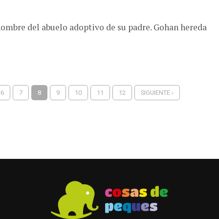
 nombre del abuelo adoptivo de su padre. Gohan hereda
6
7
8
9
10
11
12
SIGUIENTE ›